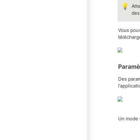
💡
Att
des
Vous pouve
télécharg
Paramèt
Des param
l’applicati
Un mode s