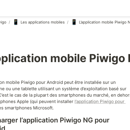
📱
📱
wigo
/
Les applications mobiles
/
L’application mobile Piwigo
pplication mobile Piwigo
ion mobile Piwigo pour Android peut être installée sur un 
e ou une tablette utilisant un système d’exploitation basé sur 
C’est le cas de la plupart des smartphones du marché, en dehors
phones Apple (qui peuvent installer 
l’application Piwigo pour 
des smartphones Microsoft.
arger l’application Piwigo NG pour 
id