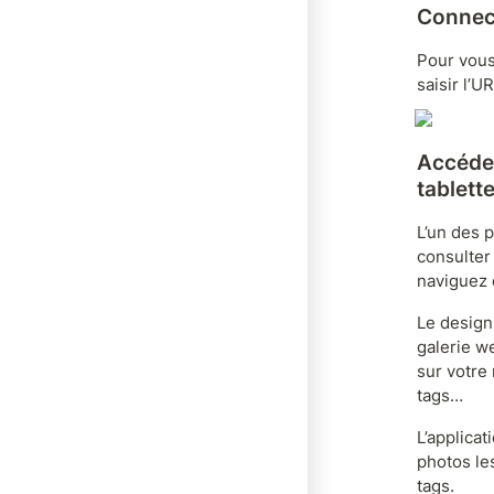
Connect
Pour vous
saisir l’U
Accédez
tablett
L’un des p
consulter
naviguez 
Le design
galerie w
sur votre
tags…
L’applica
photos les
tags.