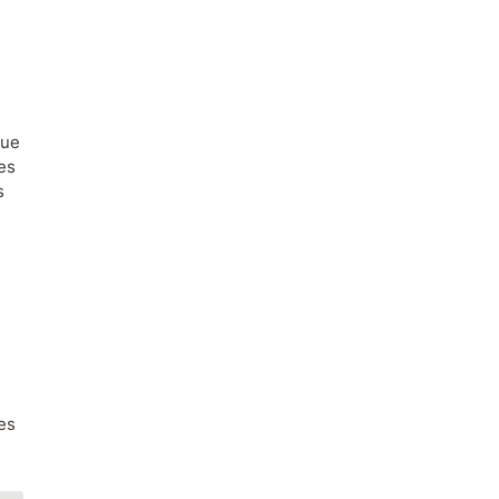
ue 
s 
 
es 