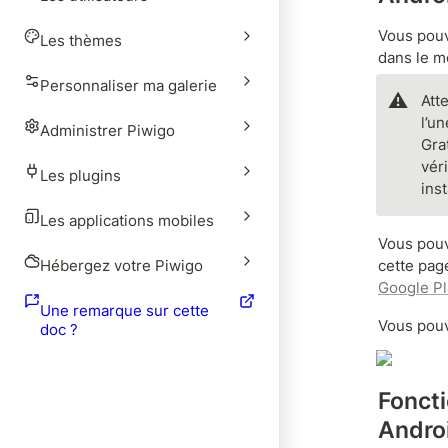
Vous pouv
Les thèmes
dans le m
Personnaliser ma galerie
⚠️
Atte
l’un
Administrer Piwigo
Grat
véri
Les plugins
ins
Les applications mobiles
Vous pouv
Hébergez votre Piwigo
cette page
Google Pl
Une remarque sur cette
Vous pouv
doc ?
Foncti
Andro