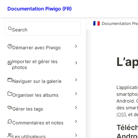
Documentation Piwigo (FR)
🇫🇷
Documentation Pi
Search
Démarrer avec Piwigo
L’a
Importer et gérer les
photos
Naviguer sur la galerie
L’applicat
smartphon
Organiser les albums
Android. 
des smart
Gérer les tags
iOS
), et 
Commentaires et notes
Téléch
Andro
Les utilisateurs